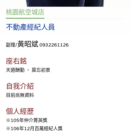
桃園航空城店
不動產經紀人員
黃昭斌
副理/
0932261126
座右銘
天道酬勤 、 莫忘初衷
自我介紹
目前尚無資料
個人經歷
※105年仲介菁英獎
※106年12月百萬經紀人獎