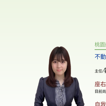
桃園
不
主任/
座
目前
自