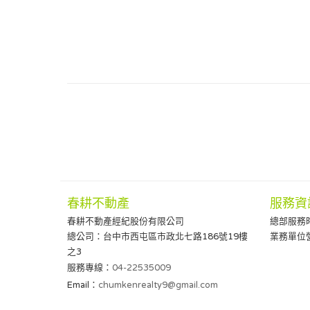
春耕不動產
服務資
春耕不動產經紀股份有限公司
總部服務時間
總公司：台中市西屯區市政北七路186號19樓
業務單位營
之3
服務專線：
04-22535009
Email：
chumkenrealty9@gmail.com