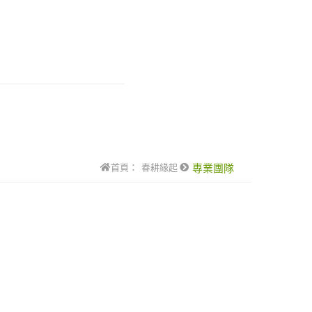
首頁：
春耕緣起
專業團隊