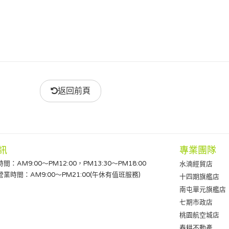
返回前頁
訊
專業團隊
：AM9:00～PM12:00，PM13:30～PM18:00
水湳經貿店
業時間：AM9:00～PM21:00(午休有值班服務)
十四期旗艦店
南屯單元旗艦店
七期市政店
桃園航空城店
春耕不動產