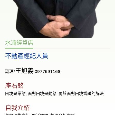
水湳經貿店
不動產經紀人員
王旭義
副理/
0977691168
座右銘
困境是常態, 面對困境是動態, 勇於面對困境嘗試的解決
自我介紹